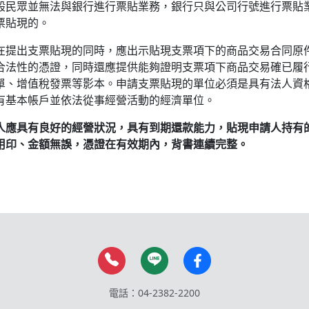
般民眾並無法與銀行進行票貼業務，銀行只與公司行號進行票貼
票貼現的。
在提出支票貼現的同時，應出示貼現支票項下的商品交易合同原
合法性的憑證，同時還應提供能夠證明支票項下商品交易確已履行
單、增值稅發票等影本。申請支票貼現的單位必須是具有法人資
有基本帳戶並依法從事經營活動的經濟單位。
人應具有良好的經營狀況，具有到期還款能力，貼現申請人持有
用印、金額無誤，憑證在有效期內，背書連續完整。
電話：04-2382-2200