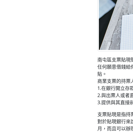
南屯區支票貼現
任何願意借錢給
貼。
商業支票的持票
1.在銀行開立
2.與出票人或
3.提供與其直
支票貼現是指持
對於貼現銀行來
月，而且可以辦